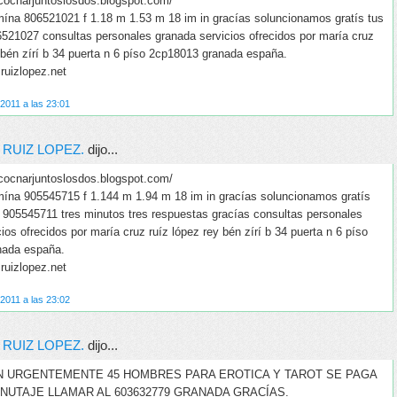
cocnarjuntoslosdos.blogspot.com/
smína 806521021 f 1.18 m 1.53 m 18 im in gracías soluncionamos gratís tus
521027 consultas personales granada servicios ofrecidos por maría cruz
 bén zírí b 34 puerta n 6 píso 2cp18013 granada españa.
uizlopez.net
2011 a las 23:01
 RUIZ LOPEZ.
dijo...
cocnarjuntoslosdos.blogspot.com/
smína 905545715 f 1.144 m 1.94 m 18 im in gracías soluncionamos gratís
 905545711 tres minutos tres respuestas gracías consultas personales
ios ofrecidos por maría cruz ruíz lópez rey bén zírí b 34 puerta n 6 píso
nada españa.
uizlopez.net
2011 a las 23:02
 RUIZ LOPEZ.
dijo...
N URGENTEMENTE 45 HOMBRES PARA EROTICA Y TAROT SE PAGA
INUTAJE LLAMAR AL 603632779 GRANADA GRACÍAS.