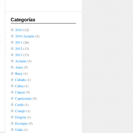
y
e
o
Categorías
2010
(12)
s
2010 Acuario
(2)
y
2011
(26)
e
2012
(13)
2013
(13)
s
Acuario
(3)
Aries
(5)
Buey
(1)
Caballo
(1)
Cabra
(1)
Cáncer
(5)
Capricornio
(5)
Cerdo
(1)
Conejo
(1)
Dragón
(1)
Escorpio
(5)
Gallo
(1)