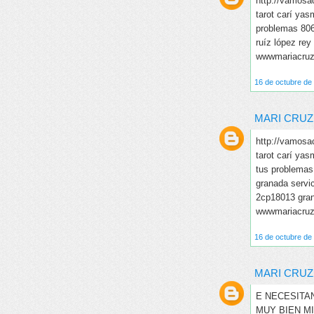
http://vamosa
tarot carí ya
problemas 806
ruíz lópez rey
wwwmariacruzr
16 de octubre de 
MARI CRUZ
http://vamosa
tarot carí ya
tus problemas
granada servic
2cp18013 gra
wwwmariacruzr
16 de octubre de 
MARI CRUZ
E NECESITA
MUY BIEN M