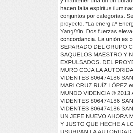
y mantener una unión durad
hacen falta espíritus ilumin
conjuntos por categorías. Se
proyecto. *La energia* Ener
Yang/Yin. Dos fuerzas eleva
concordancia. La unión es 
SEPARADO DEL GRUPO CO
SAQUELOS MAESTRO Y N
EXPULSADOS. DEL PROY
MURO COJA LA AUTORIDAD
VIDENTES 806474186 SAN
MARI CRUZ RUÍZ LÓPEZ e
MUNDO VIDENCIA © 2013 A
VIDENTES 806474186 SAN
VIDENTES 806474186 SAN
UN JEFE NUEVO AHORA M
Y JUSTO QUE HECHE A L
USURPAN LA AUTORIDAD 