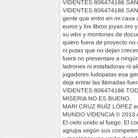
VIDENTES 806474186 SAN
VIDENTES 806474186 SANT
gente que entro en mi casa a
euros y los libros joyas oro
su wbs y montones de docum
quiero fuera de proyecto no 
ni putas que no dejan crecer
fuera no presentare a ning
ladrones ni estafadoras ni a
jugadores ludopatas esa gent
deja entrar las llámadas fue
VIDENTES 806474186 TO
MISERIA NO ES BUENO.
MARI CRUZ RUÍZ LÓPEZ e
MUNDO VIDENCIA © 2013 A
El cielo unido al fuego. El 
agrupa según sus competenci