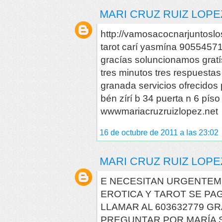
MARI CRUZ RUIZ LOPE
http://vamosacocnarjuntosl
tarot carí yasmína 90554571
gracías soluncionamos grat
tres minutos tres respuesta
granada servicios ofrecidos 
bén zírí b 34 puerta n 6 pí
wwwmariacruzruizlopez.net
16 de octubre de 2011 a las 23:02
MARI CRUZ RUIZ LOPE
E NECESITAN URGENTEM
EROTICA Y TAROT SE PA
LLAMAR AL 603632779 G
PREGUNTAR POR MARÍA S