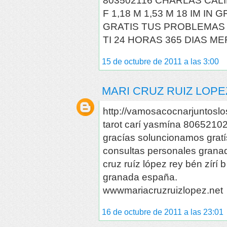
803502116 CHARLAS CAL
F 1,18 M 1,53 M 18 IM I
GRATIS TUS PROBLEMAS
TI 24 HORAS 365 DIAS ME
15 de octubre de 2011 a las 3:00
MARI CRUZ RUIZ LOPE
http://vamosacocnarjuntosl
tarot carí yasmína 80652102
gracías soluncionamos grat
consultas personales granad
cruz ruíz lópez rey bén zírí
granada españa.
wwwmariacruzruizlopez.net
16 de octubre de 2011 a las 23:01