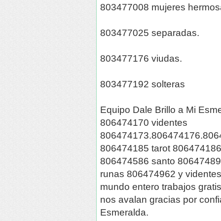
803477008 mujeres hermos
803477025 separadas.
803477176 viudas.
803477192 solteras
Equipo Dale Brillo a Mi Es
806474170 videntes
806474173.806474176.806
806474185 tarot 806474186 
806474586 santo 80647489
runas 806474962 y vidente
mundo entero trabajos grati
nos avalan gracias por conf
Esmeralda.